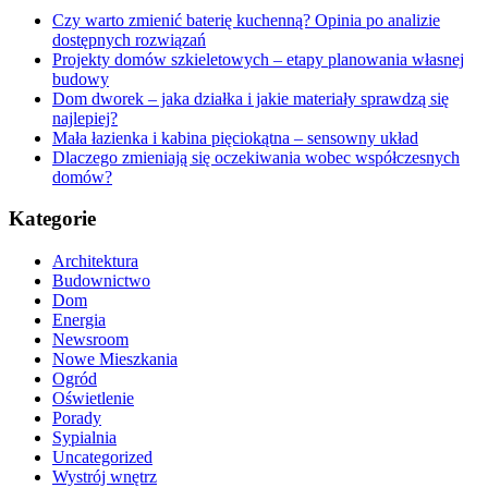
wtórny?
Czy warto zmienić baterię kuchenną? Opinia po analizie
dostępnych rozwiązań
Projekty domów szkieletowych – etapy planowania własnej
budowy
Dom dworek – jaka działka i jakie materiały sprawdzą się
najlepiej?
Mała łazienka i kabina pięciokątna – sensowny układ
Dlaczego zmieniają się oczekiwania wobec współczesnych
domów?
Kategorie
Architektura
Budownictwo
Dom
Energia
Newsroom
Nowe Mieszkania
Ogród
Oświetlenie
Porady
Sypialnia
Uncategorized
Wystrój wnętrz