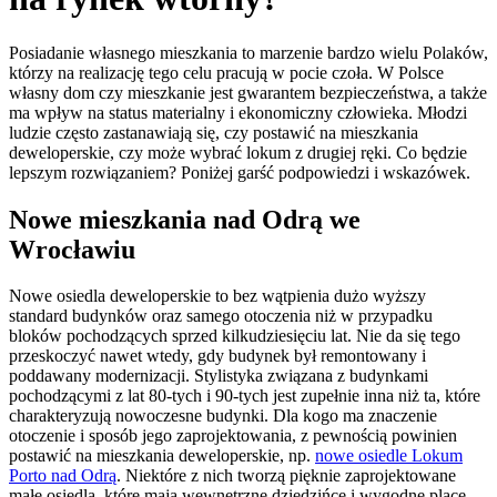
Posiadanie własnego mieszkania to marzenie bardzo wielu Polaków,
którzy na realizację tego celu pracują w pocie czoła. W Polsce
własny dom czy mieszkanie jest gwarantem bezpieczeństwa, a także
ma wpływ na status materialny i ekonomiczny człowieka. Młodzi
ludzie często zastanawiają się, czy postawić na mieszkania
deweloperskie, czy może wybrać lokum z drugiej ręki. Co będzie
lepszym rozwiązaniem? Poniżej garść podpowiedzi i wskazówek.
Nowe mieszkania nad Odrą we
Wrocławiu
Nowe osiedla deweloperskie to bez wątpienia dużo wyższy
standard budynków oraz samego otoczenia niż w przypadku
bloków pochodzących sprzed kilkudziesięciu lat. Nie da się tego
przeskoczyć nawet wtedy, gdy budynek był remontowany i
poddawany modernizacji. Stylistyka związana z budynkami
pochodzącymi z lat 80-tych i 90-tych jest zupełnie inna niż ta, które
charakteryzują nowoczesne budynki. Dla kogo ma znaczenie
otoczenie i sposób jego zaprojektowania, z pewnością powinien
postawić na mieszkania deweloperskie, np.
nowe osiedle Lokum
Porto nad Odrą
. Niektóre z nich tworzą pięknie zaprojektowane
małe osiedla, które mają wewnętrzne dziedzińce i wygodne place