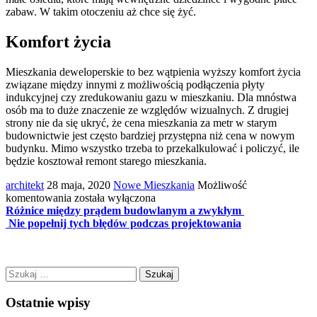
zabaw. W takim otoczeniu aż chce się żyć.
Komfort życia
Mieszkania deweloperskie to bez wątpienia wyższy komfort życia
związane między innymi z możliwością podłączenia płyty
indukcyjnej czy zredukowaniu gazu w mieszkaniu. Dla mnóstwa
osób ma to duże znaczenie ze względów wizualnych. Z drugiej
strony nie da się ukryć, że cena mieszkania za metr w starym
budownictwie jest często bardziej przystępna niż cena w nowym
budynku. Mimo wszystko trzeba to przekalkulować i policzyć, ile
będzie kosztował remont starego mieszkania.
architekt
28 maja, 2020
Nowe Mieszkania
Możliwość
Czy
komentowania
została wyłączona
warto
Różnice między prądem budowlanym a zwykłym
postawić
Nie popełnij tych błędów podczas projektowania
na
mieszkanie
od
Szukaj:
dewelopera
czy
na
Ostatnie wpisy
rynek